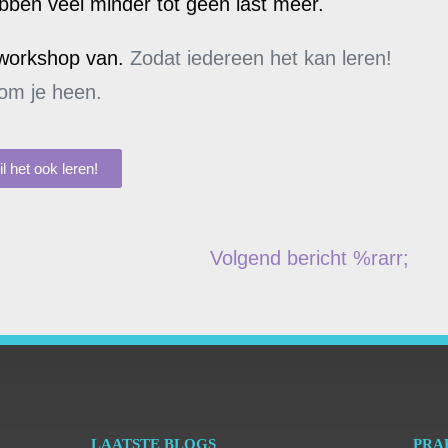
bben veel minder tot geen last meer.
 workshop van.
Zodat iedereen het kan leren!
 om je heen.
il het ook leren!
Volgend bericht %rarr;
LAATSTE BLOGS
PRA