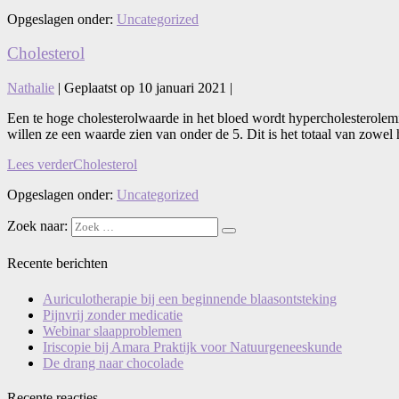
Opgeslagen onder:
Uncategorized
Cholesterol
Nathalie
|
Geplaatst op
10 januari 2021
|
Een te hoge cholesterolwaarde in het bloed wordt hypercholesterolem
willen ze een waarde zien van onder de 5. Dit is het totaal van zowel
Lees verder
Cholesterol
Opgeslagen onder:
Uncategorized
Zoek naar:
Recente berichten
Auriculotherapie bij een beginnende blaasontsteking
Pijnvrij zonder medicatie
Webinar slaapproblemen
Iriscopie bij Amara Praktijk voor Natuurgeneeskunde
De drang naar chocolade
Recente reacties