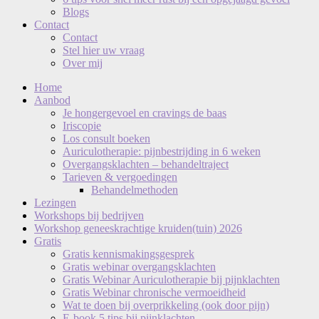
Blogs
Contact
Contact
Stel hier uw vraag
Over mij
Home
Aanbod
Je hongergevoel en cravings de baas
Iriscopie
Los consult boeken
Auriculotherapie: pijnbestrijding in 6 weken
Overgangsklachten – behandeltraject
Tarieven & vergoedingen
Behandelmethoden
Lezingen
Workshops bij bedrijven
Workshop geneeskrachtige kruiden(tuin) 2026
Gratis
Gratis kennismakingsgesprek
Gratis webinar overgangsklachten
Gratis Webinar Auriculotherapie bij pijnklachten
Gratis Webinar chronische vermoeidheid
Wat te doen bij overprikkeling (ook door pijn)
E-book 5 tips bij pijnklachten