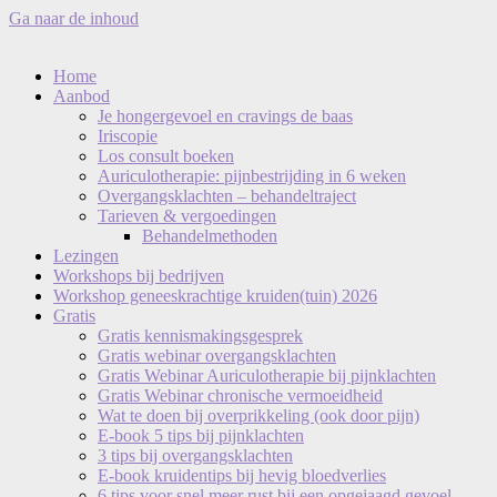
Ga naar de inhoud
Home
Aanbod
Je hongergevoel en cravings de baas
Iriscopie
Los consult boeken
Auriculotherapie: pijnbestrijding in 6 weken
Overgangsklachten – behandeltraject
Tarieven & vergoedingen
Behandelmethoden
Lezingen
Workshops bij bedrijven
Workshop geneeskrachtige kruiden(tuin) 2026
Gratis
Gratis kennismakingsgesprek
Gratis webinar overgangsklachten
Gratis Webinar Auriculotherapie bij pijnklachten
Gratis Webinar chronische vermoeidheid
Wat te doen bij overprikkeling (ook door pijn)
E-book 5 tips bij pijnklachten
3 tips bij overgangsklachten
E-book kruidentips bij hevig bloedverlies
6 tips voor snel meer rust bij een opgejaagd gevoel