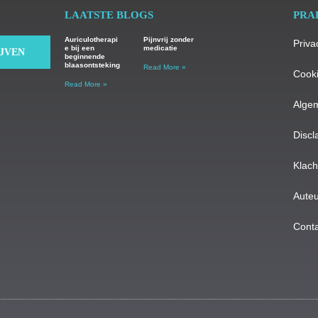
LAATSTE BLOGS
PRA
Auriculotherapi
Pijnvrij zonder
Priva
e bij een
medicatie
IJVEN
beginnende
blaasontsteking
Read More »
Cooki
Read More »
Alge
Discl
Klac
Auteu
Conta