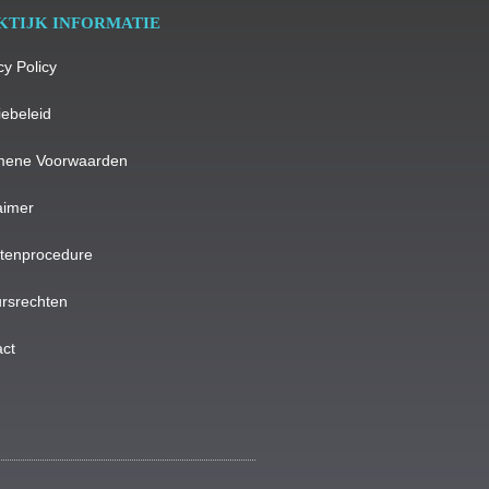
KTIJK INFORMATIE
cy Policy
ebeleid
mene Voorwaarden
aimer
htenprocedure
rsrechten
ct