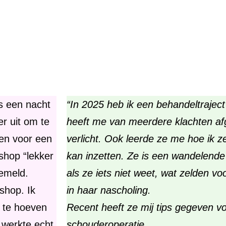
ts een nacht
“In 2025 heb ik een behandeltraject
r uit om te
heeft me van meerdere klachten a
ven voor een
verlicht. Ook leerde ze me hoe ik z
shop “lekker
kan inzetten. Ze is een wandelende
gemeld.
als ze
iets niet weet, wat zelden vo
shop. Ik
in haar nascholing.
r te hoeven
Recent heeft ze mij tips gegeven v
 werkte echt.
schouderoperatie.