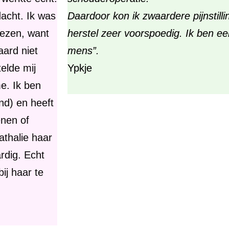
acht. Ik was
Daardoor kon ik zwaardere pijnstill
lezen, want
herstel zeer voorspoedig. Ik ben e
aard niet
mens”.
telde mij
Ypkje
e. Ik ben
nd) en heeft
enen of
athalie haar
rdig. Echt
ij haar te