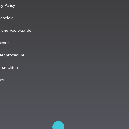
cy Policy
ebeleid
mene Voorwaarden
aimer
htenprocedure
rsrechten
ct