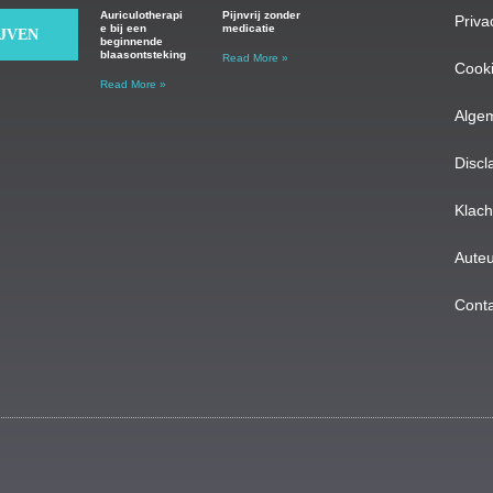
Auriculotherapi
Pijnvrij zonder
Priva
e bij een
medicatie
IJVEN
beginnende
blaasontsteking
Read More »
Cooki
Read More »
Alge
Discl
Klac
Auteu
Conta