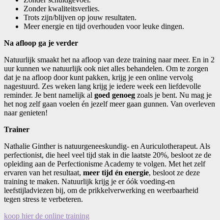
Zonder kwaliteitsverlies.
Trots zijn/blijven op jouw resultaten.
Meer energie en tijd overhouden voor leuke dingen.
Na afloop ga je verder
Natuurlijk smaakt het na afloop van deze training naar meer. En in 2
uur kunnen we natuurlijk ook niet alles behandelen. Om te zorgen
dat je na afloop door kunt pakken, krijg je een online vervolg
nagestuurd. Zes weken lang krijg je iedere week een liefdevolle
reminder. Je bent namelijk al
goed genoeg
zoals je bent. Nu mag je
het nog zelf gaan voelen én jezelf meer gaan gunnen. Van overleven
naar genieten!
Trainer
Nathalie Ginther is natuurgeneeskundig- en Auriculotherapeut. Als
perfectionist, die heel veel tijd stak in die laatste 20%, besloot ze de
opleiding aan de Perfectionisme Academy te volgen. Met het zelf
ervaren van het resultaat,
meer tijd én energie
, besloot ze deze
training te maken. Natuurlijk krijg je er óók voeding-en
leefstijladviezen bij, om de prikkelverwerking en weerbaarheid
tegen stress te verbeteren.
koop hier de online training