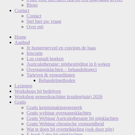
Blogs
Contact
Contact
Stel hier uw vraag
Over mij
Home
Aanbod
Je hongergevoel en cravings de baas
Iriscopie
Los consult boeken
Auriculotherapie: pijnbestrijding in 6 weken
Overgangsklachten – behandeltraject
Tarieven & vergoedingen
Behandelmethoden
Lezingen
Workshops bij bedrijven
Workshop geneeskrachtige kruiden(tuin) 2026
Gratis
Gratis kennismakingsgesprek
Gratis webinar overgangsklachten
Gratis Webinar Auriculotherapie bij pijnklachten
Gratis Webinar chronische vermoeidheid
Wat te doen bij overprikkeling (ook door pijn)
E-book 5 tips bij pijnklachten