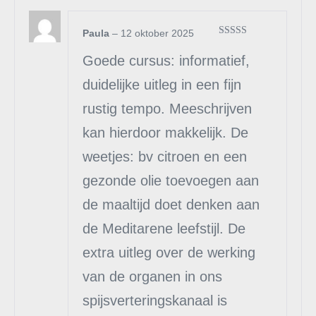
Paula
–
12 oktober 2025
Gewaardeerd
5
uit 5
Goede cursus: informatief,
duidelijke uitleg in een fijn
rustig tempo. Meeschrijven
kan hierdoor makkelijk. De
weetjes: bv citroen en een
gezonde olie toevoegen aan
de maaltijd doet denken aan
de Meditarene leefstijl. De
extra uitleg over de werking
van de organen in ons
spijsverteringskanaal is