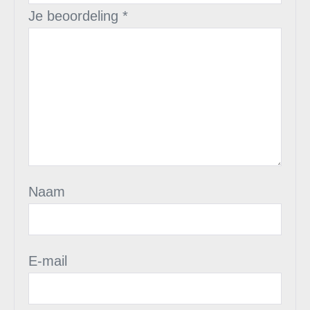
Je beoordeling
*
Naam
E-mail