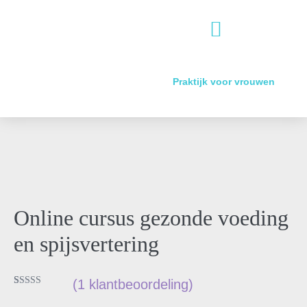
WORKSHOPS BIJ BEDRIJVEN
WORKSHOP GENEESKRACHTIGE KRUIDEN(TUIN) 2026
Praktijk voor vrouwen
Online cursus gezonde voeding
en spijsvertering
(
1
klantbeoordeling)
Gewaardeerd
1
5.00
op 5