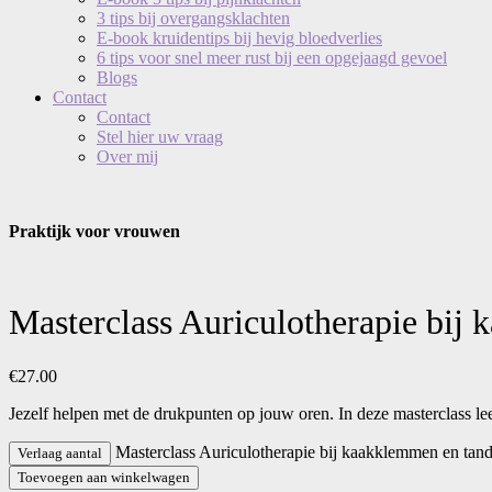
3 tips bij overgangsklachten
E-book kruidentips bij hevig bloedverlies
6 tips voor snel meer rust bij een opgejaagd gevoel
Blogs
Contact
Contact
Stel hier uw vraag
Over mij
Praktijk voor vrouwen
Masterclass Auriculotherapie bij
€
27.00
Jezelf helpen met de drukpunten op jouw oren. In deze masterclass leer
Masterclass Auriculotherapie bij kaakklemmen en tan
Verlaag aantal
Toevoegen aan winkelwagen