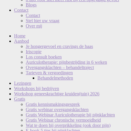
Blogs
Contact
Contact
Stel hier uw vraag
Over mij
Home
Aanbod
Je hongergevoel en cravings de baas
Iriscopie
Los consult boeken
Auriculotherapie: pijnbestrijding in 6 weken
Overgangsklachten – behandeltraject
Tarieven & vergoedingen
Behandelmethoden
Lezingen
Workshops bij bedrijven
Workshop geneeskrachtige kruiden(tuin) 2026
Gratis
Gratis kennismakingsgesprek
Gratis webinar overgangsklachten
Gratis Webinar Auriculotherapie bij pijnklachten
Gratis Webinar chronische vermoeidheid
Wat te doen bij overprikkeling (ook door pijn)
E-book 5 tips bij pijnklachten