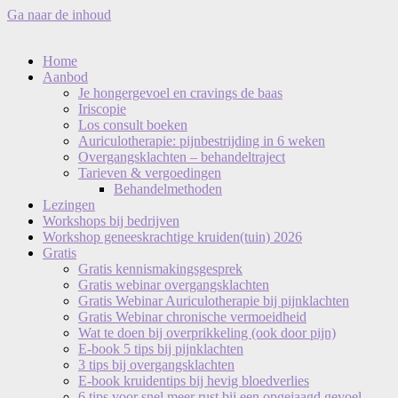
Ga naar de inhoud
Home
Aanbod
Je hongergevoel en cravings de baas
Iriscopie
Los consult boeken
Auriculotherapie: pijnbestrijding in 6 weken
Overgangsklachten – behandeltraject
Tarieven & vergoedingen
Behandelmethoden
Lezingen
Workshops bij bedrijven
Workshop geneeskrachtige kruiden(tuin) 2026
Gratis
Gratis kennismakingsgesprek
Gratis webinar overgangsklachten
Gratis Webinar Auriculotherapie bij pijnklachten
Gratis Webinar chronische vermoeidheid
Wat te doen bij overprikkeling (ook door pijn)
E-book 5 tips bij pijnklachten
3 tips bij overgangsklachten
E-book kruidentips bij hevig bloedverlies
6 tips voor snel meer rust bij een opgejaagd gevoel