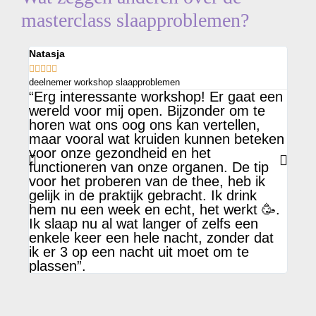
masterclass slaapproblemen?
Natasja





Zinv
deelnemer workshop slaapproblemen
kijk
“Erg interessante workshop! Er gaat een
oplo
wereld voor mij open. Bijzonder om te
pers
horen wat ons oog ons kan vertellen,
slaa
maar vooral wat kruiden kunnen beteken
kunt
voor onze gezondheid en het
leve
functioneren van onze organen. De tip
opge
voor het proberen van de thee, heb ik
work
gelijk in de praktijk gebracht. Ik drink
met 
hem nu een week en echt, het werkt 🥳.
pakk
Ik slaap nu al wat langer of zelfs een
kant
enkele keer een hele nacht, zonder dat
ik er 3 op een nacht uit moet om te
plassen”.