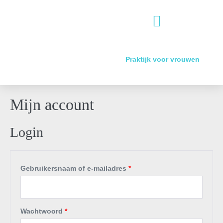
WORKSHOPS BIJ BEDRIJVEN
WORKSHOP GENEESKRACHTIGE KRUIDEN(TUIN) 2026
Praktijk voor vrouwen
Mijn account
Login
Gebruikersnaam of e-mailadres
*
Wachtwoord
*