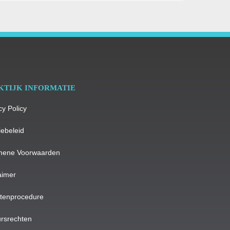
KTIJK INFORMATIE
cy Policy
ebeleid
mene Voorwaarden
aimer
htenprocedure
rsrechten