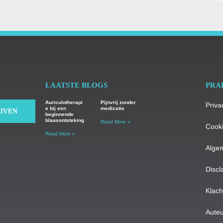
LAATSTE BLOGS
PRA
Auriculotherapi
Pijnvrij zonder
Priva
e bij een
medicatie
IJVEN
beginnende
blaasontsteking
Read More »
Cooki
Read More »
Alge
Discl
Klac
Auteu